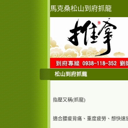
馬克桑松山到府抓龍
松山到府抓龍
指壓又稱(抓龍)
適合腰痠背痛、重度疲勞、想快速