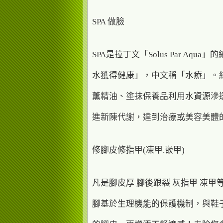
SPA 做臉
SPA是拉丁文「Solus Par Aqu
水獲得健康」，中文稱「水療」。
薰精油、塗抹保養品利用水資源滲
進新陳代謝，達到治療或美容美體
修腳皮修指甲(凍甲.嵌甲)
凡是腳皮厚 腳後跟裂 灰指甲 凍甲
腳基於生理機能的保護機制，與鞋