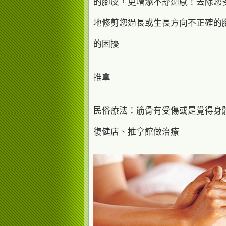
的腳皮，更增添不舒適感！去除您
地修剪您過長或生長方向不正確的
的困擾
推拿
民俗療法：筋骨有受傷或是覺得身
復健店、推拿館做治療