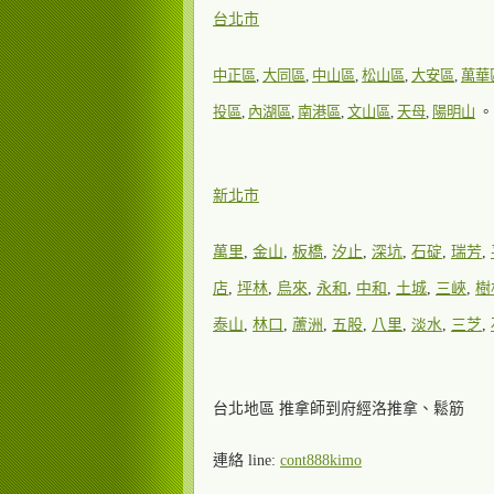
台北市
中正區
,
大同區
,
中山區
,
松山區
,
大安區
,
萬華
投區
,
內湖區
,
南港區
,
文山區
,
天母
,
陽明山
。
新北市
萬里
,
金山
,
板橋
,
汐止
,
深坑
,
石碇
,
瑞芳
,
店
,
坪林
,
烏來
,
永和
,
中和
,
土城
,
三峽
,
樹
泰山
,
林口
,
蘆洲
,
五股
,
八里
,
淡水
,
三芝
,
台北地區 推拿師到府經洛推拿、鬆筋
連絡 line:
cont888kimo