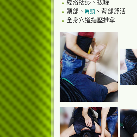
經洛括痧、拔罐
頭部、
、背部舒活
肩頸
全身穴道指壓推拿